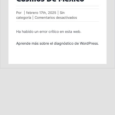
Por
|
febrero 17th, 2025
|
Sin
en
categoría
|
Comentarios desactivados
Casinos
De
Ha habido un error crítico en esta web.
Mexico
Aprende más sobre el diagnóstico de WordPress.