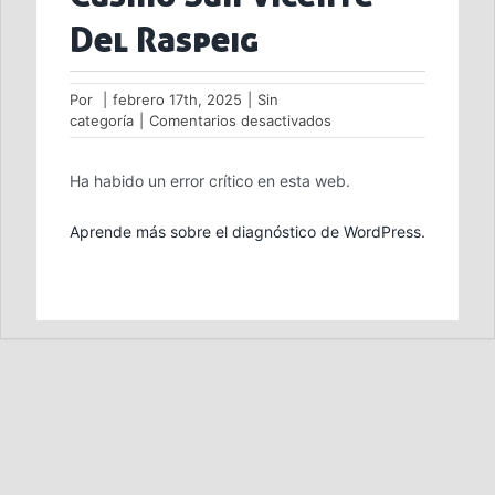
Del Raspeig
Por
|
febrero 17th, 2025
|
Sin
en
categoría
|
Comentarios desactivados
Casino
San
Ha habido un error crítico en esta web.
Vicente
Del
Raspeig
Aprende más sobre el diagnóstico de WordPress.