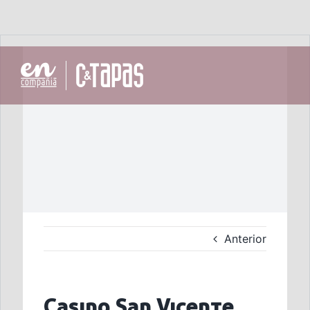
Saltar
al
contenido
Anterior
Casino San Vicente