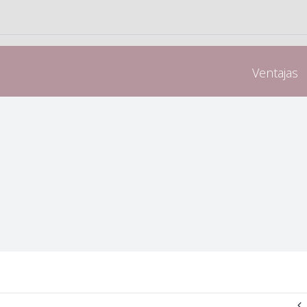
Buscar:
Ventajas