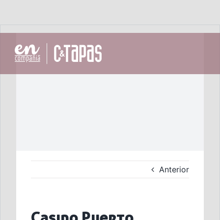
Saltar
al
contenido
Anterior
Casino Puerto