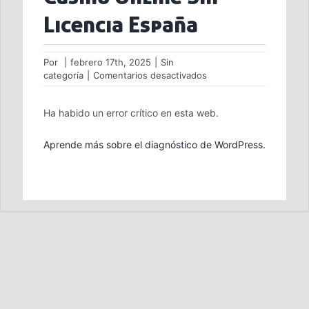
Licencia España
Por
|
febrero 17th, 2025
|
Sin
en
categoría
|
Comentarios desactivados
Casino
Online
Ha habido un error crítico en esta web.
Sin
Licencia
España
Aprende más sobre el diagnóstico de WordPress.