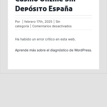
Depósito España
Por
|
febrero 17th, 2025
|
Sin
en
categoría
|
Comentarios desactivados
Casino
Online
Ha habido un error crítico en esta web.
Sin
Depósito
España
Aprende más sobre el diagnóstico de WordPress.