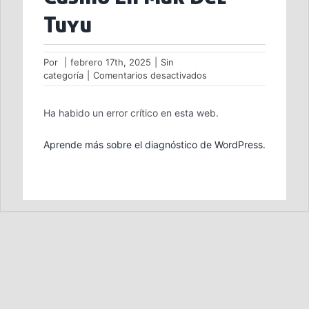
Tuyu
Por
|
febrero 17th, 2025
|
Sin
en
categoría
|
Comentarios desactivados
Casino
En
Ha habido un error crítico en esta web.
Mar
Del
Tuyu
Aprende más sobre el diagnóstico de WordPress.