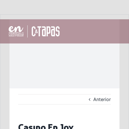
Saltar
al
contenido
Anterior
Casino En Joy