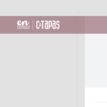
Saltar
al
contenido