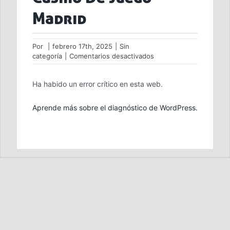
Madrid
Por
|
febrero 17th, 2025
|
Sin
en
categoría
|
Comentarios desactivados
Casino
De
Ha habido un error crítico en esta web.
Juego
Madrid
Aprende más sobre el diagnóstico de WordPress.