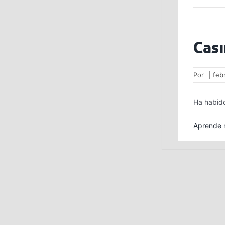
Casi
Por
|
feb
Ha habido
Aprende m