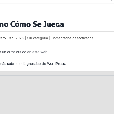
no Cómo Se Juega
en
rero 17th, 2025
|
Sin categoría
|
Comentarios desactivados
Casino
Cómo
 un error crítico en esta web.
Se
Juega
ás sobre el diagnóstico de WordPress.