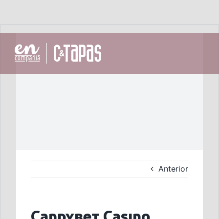
Saltar
al
contenido
Anterior
Candybet Casino