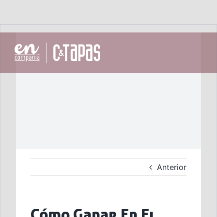
Saltar
al
contenido
Anterior
Cómo Ganar En El