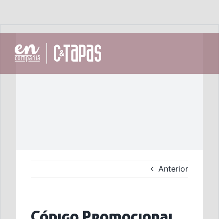
Saltar
al
contenido
Anterior
Código Promocional