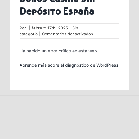
Depósito España
Por
|
febrero 17th, 2025
|
Sin
en
categoría
|
Comentarios desactivados
Bonos
Casino
Ha habido un error crítico en esta web.
Sin
Depósito
España
Aprende más sobre el diagnóstico de WordPress.