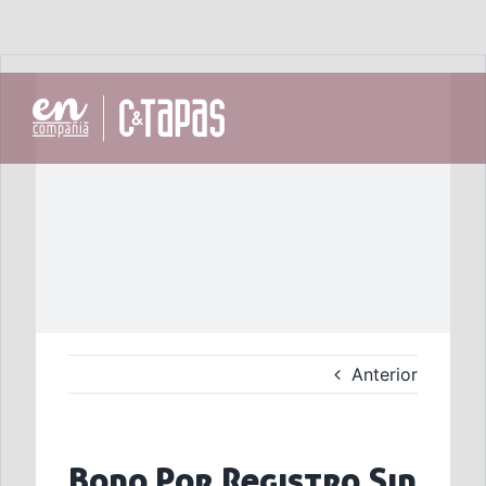
Saltar
al
contenido
Anterior
Bono Por Registro Sin