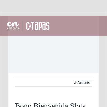
Saltar
al
contenido
Anterior
Bono Bienvenida Slots