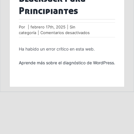
Principiantes
Por
|
febrero 17th, 2025
|
Sin
en
categoría
|
Comentarios desactivados
Blackjack
Para
Ha habido un error crítico en esta web.
Principiantes
Aprende más sobre el diagnóstico de WordPress.