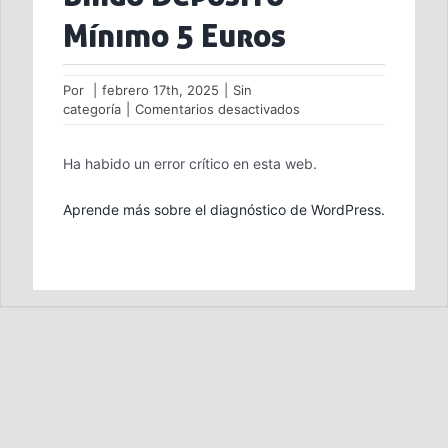
Mínimo 5 Euros
Por
|
febrero 17th, 2025
|
Sin
en
categoría
|
Comentarios desactivados
Bingo
Depósito
Ha habido un error crítico en esta web.
Mínimo
5
Euros
Aprende más sobre el diagnóstico de WordPress.