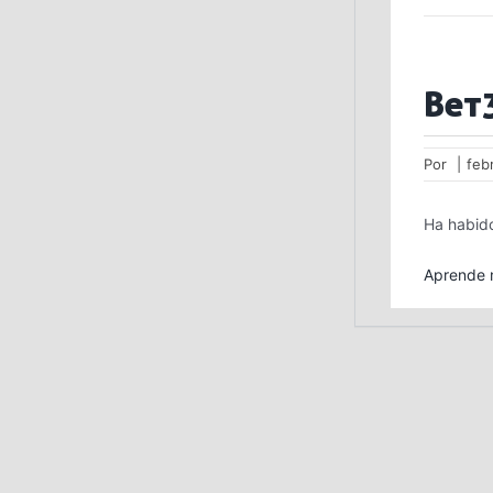
Bet
Por
|
feb
Ha habido
Aprende m