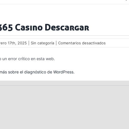
365 Casino Descargar
en
rero 17th, 2025
|
Sin categoría
|
Comentarios desactivados
Bet365
Casino
 un error crítico en esta web.
Descargar
ás sobre el diagnóstico de WordPress.