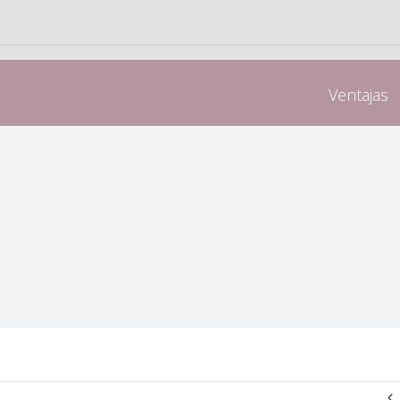
Buscar:
Ventajas