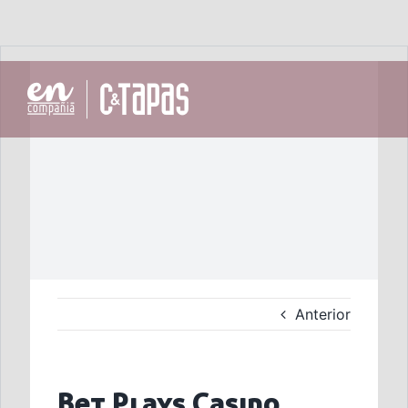
Saltar
al
contenido
Anterior
Bet Plays Casino