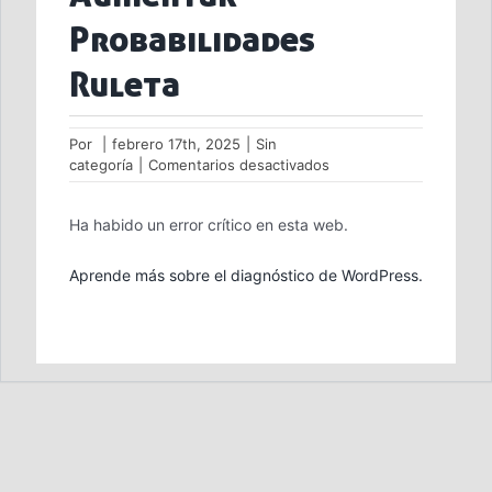
Probabilidades
Ruleta
Por
|
febrero 17th, 2025
|
Sin
en
categoría
|
Comentarios desactivados
Aumentar
Probabilidades
Ha habido un error crítico en esta web.
Ruleta
Aprende más sobre el diagnóstico de WordPress.