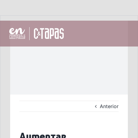
Saltar
al
contenido
Anterior
Aumentar