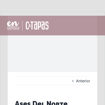
Saltar
al
contenido
Anterior
Ases Del Norte