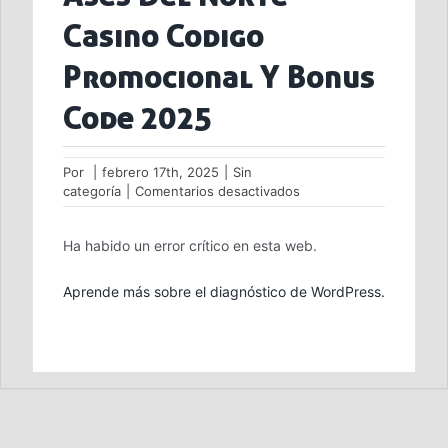
Casino Codigo
Promocional Y Bonus
Code 2025
Por
|
febrero 17th, 2025
|
Sin
en
categoría
|
Comentarios desactivados
Ases
Del
Ha habido un error crítico en esta web.
Norte
Casino
Codigo
Aprende más sobre el diagnóstico de WordPress.
Promocional
Y
Bonus
Code
2025