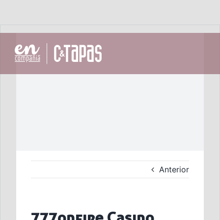
Saltar
al
contenido
Anterior
777onfire Casino