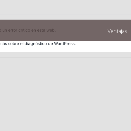
Buscar:
Ventajas
 un error crítico en esta web.
ás sobre el diagnóstico de WordPress.