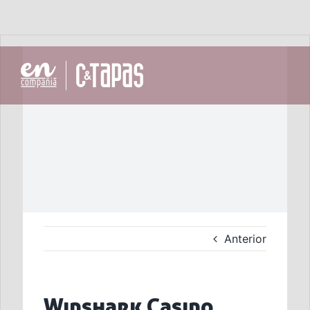
Saltar
al
contenido
Anterior
Winshark Casino