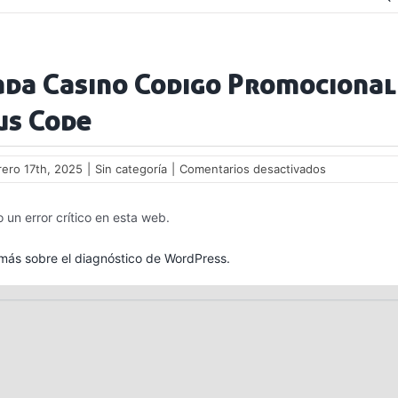
ada Casino Codigo Promocional
us Code
en
rero 17th, 2025
|
Sin categoría
|
Comentarios desactivados
Vavada
Casino
 un error crítico en esta web.
Codigo
Promocional
Y
ás sobre el diagnóstico de WordPress.
Bonus
Code