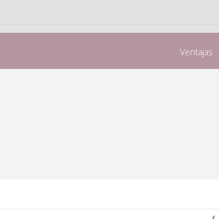
Buscar:
Ventajas