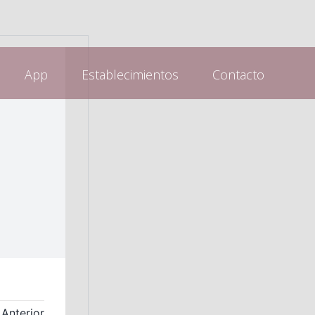
App
Establecimientos
Contacto
Anterior