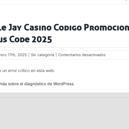
e Jay Casino Codigo Promocion
us Code 2025
en
rero 17th, 2025
|
Sin categoría
|
Comentarios desactivados
Uncle
Jay
 un error crítico en esta web.
Casino
Codigo
Promocional
ás sobre el diagnóstico de WordPress.
Y
Bonus
Code
2025