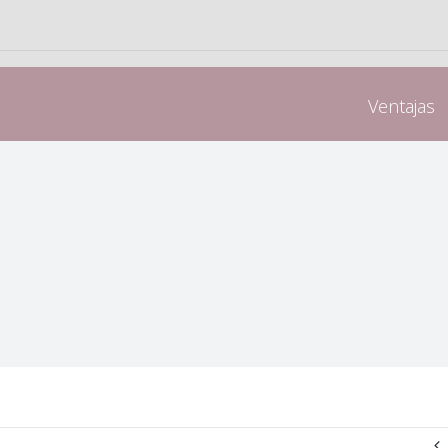
Buscar:
Ventajas