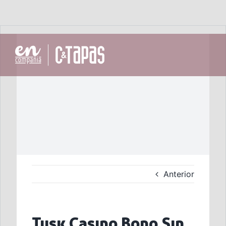
Saltar
al
contenido
Anterior
Tusk Casino Bono Sin