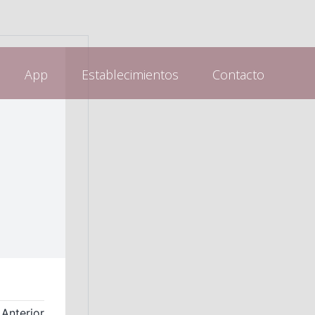
App
Establecimientos
Contacto
Anterior