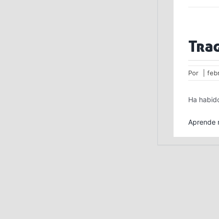
Tra
Por
|
feb
Ha habido
Aprende m