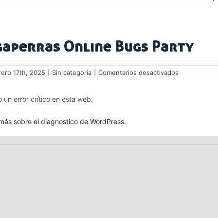
gaperras Online Bugs Party
en
rero 17th, 2025
|
Sin categoría
|
Comentarios desactivados
Tragaperras
Online
 un error crítico en esta web.
Bugs
Party
ás sobre el diagnóstico de WordPress.