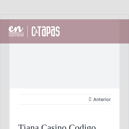
Saltar
al
contenido
Anterior
Tiana Casino Codigo