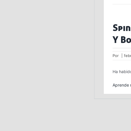
Spin
Y B
Por
|
feb
Ha habido
Aprende m