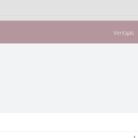
Buscar:
Ventajas