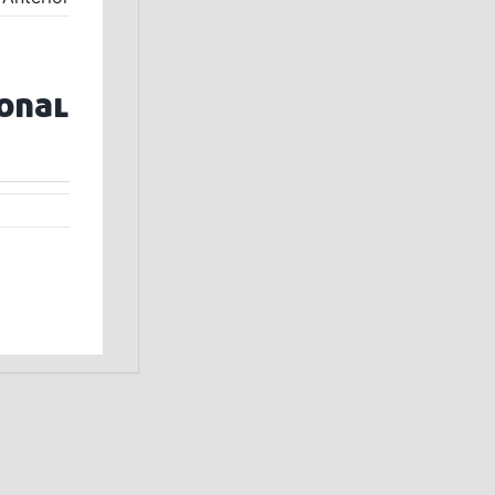
ional