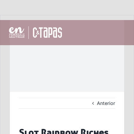
Saltar
al
contenido
Anterior
Slot Rainbow Riches