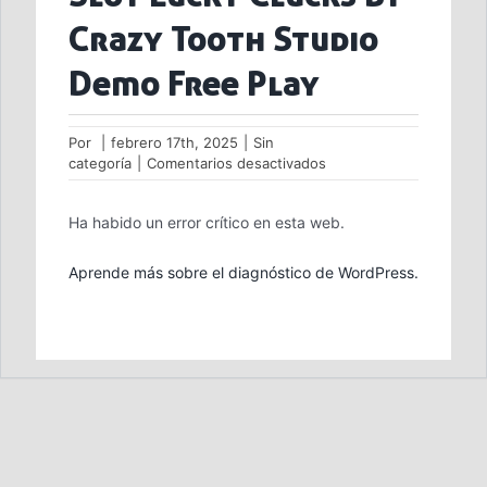
Crazy Tooth Studio
Demo Free Play
Por
|
febrero 17th, 2025
|
Sin
en
categoría
|
Comentarios desactivados
Slot
Lucky
Ha habido un error crítico en esta web.
Clucks
By
Crazy
Aprende más sobre el diagnóstico de WordPress.
Tooth
Studio
Demo
Free
Play