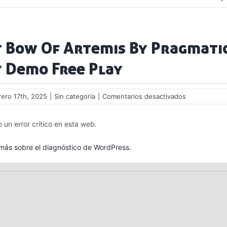
t Bow Of Artemis By Pragmati
y Demo Free Play
en
rero 17th, 2025
|
Sin categoría
|
Comentarios desactivados
Slot
Bow
 un error crítico en esta web.
Of
Artemis
By
ás sobre el diagnóstico de WordPress.
Pragmatic
Play
Demo
Free
Play