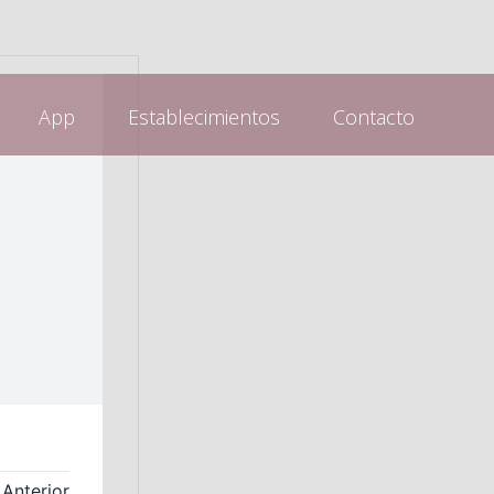
App
Establecimientos
Contacto
Anterior