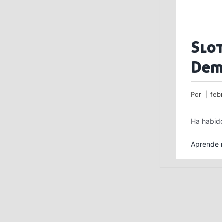
Slo
Dem
Por
|
feb
Ha habido
Aprende m