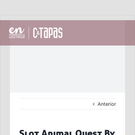
Saltar
al
contenido
Anterior
Slot Animal Quest By