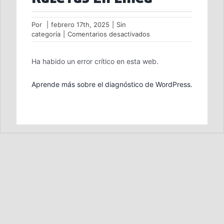
Por
|
febrero 17th, 2025
|
Sin
en
categoría
|
Comentarios desactivados
Ruletas
En
Ha habido un error crítico en esta web.
Linea
Aprende más sobre el diagnóstico de WordPress.