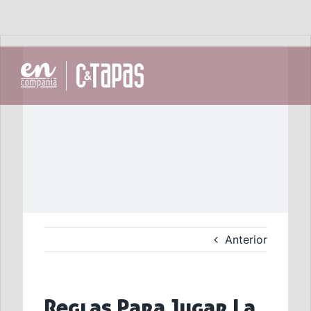
Saltar
al
contenido
Anterior
Reglas Para Jugar La