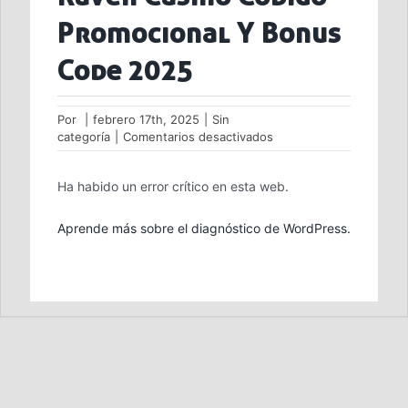
Promocional Y Bonus
Code 2025
Por
|
febrero 17th, 2025
|
Sin
en
categoría
|
Comentarios desactivados
Raven
Casino
Ha habido un error crítico en esta web.
Codigo
Promocional
Y
Aprende más sobre el diagnóstico de WordPress.
Bonus
Code
2025