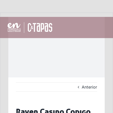
Saltar
al
contenido
Anterior
Raven Casino Codigo