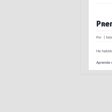
Pre
Por
|
feb
Ha habido
Aprende m