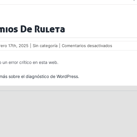
mios De Ruleta
en
rero 17th, 2025
|
Sin categoría
|
Comentarios desactivados
Premios
De
 un error crítico en esta web.
Ruleta
ás sobre el diagnóstico de WordPress.