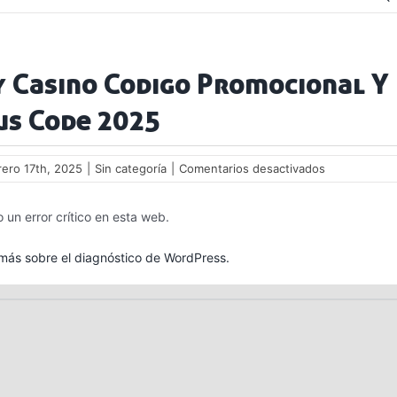
 Casino Codigo Promocional Y
us Code 2025
en
rero 17th, 2025
|
Sin categoría
|
Comentarios desactivados
Olay
Casino
 un error crítico en esta web.
Codigo
Promocional
Y
ás sobre el diagnóstico de WordPress.
Bonus
Code
2025