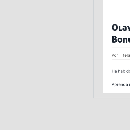
Olay
Bon
Por
|
feb
Ha habido
Aprende m