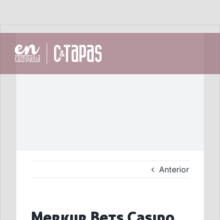
Saltar
al
contenido
Anterior
Merkur Bets Casino