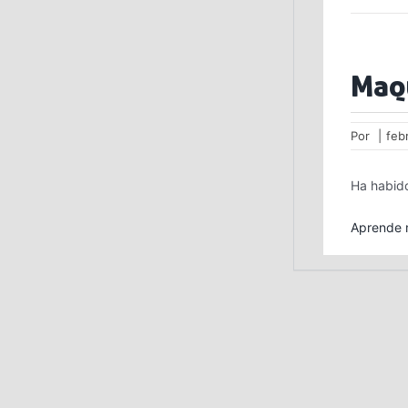
Maq
Por
|
feb
Ha habido
Aprende m