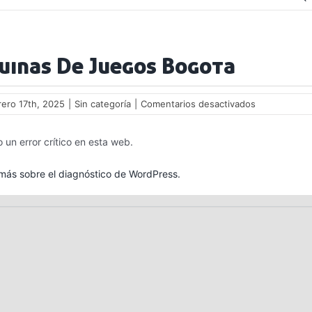
uinas De Juegos Bogota
en
rero 17th, 2025
|
Sin categoría
|
Comentarios desactivados
Maquinas
De
 un error crítico en esta web.
Juegos
Bogota
ás sobre el diagnóstico de WordPress.