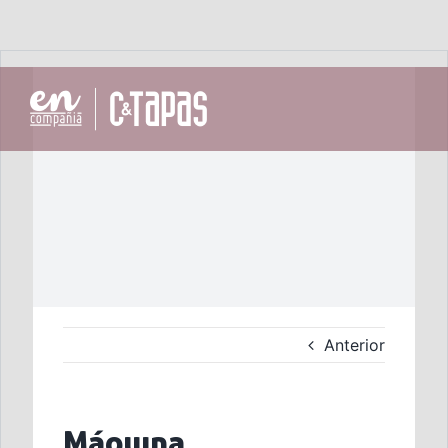
Saltar
al
contenido
Anterior
Máquina