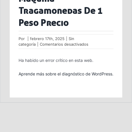
Tragamonedas De 1
Peso Precio
Por
|
febrero 17th, 2025
|
Sin
en
categoría
|
Comentarios desactivados
Máquina
Tragamonedas
Ha habido un error crítico en esta web.
De
1
Peso
Aprende más sobre el diagnóstico de WordPress.
Precio