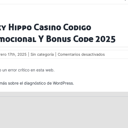
y Hippo Casino Codigo
mocional Y Bonus Code 2025
en
rero 17th, 2025
|
Sin categoría
|
Comentarios desactivados
Lucky
Hippo
 un error crítico en esta web.
Casino
Codigo
Promocional
ás sobre el diagnóstico de WordPress.
Y
Bonus
Code
2025