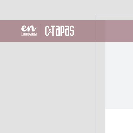
Saltar
al
contenido