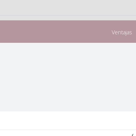
Buscar:
Ventajas