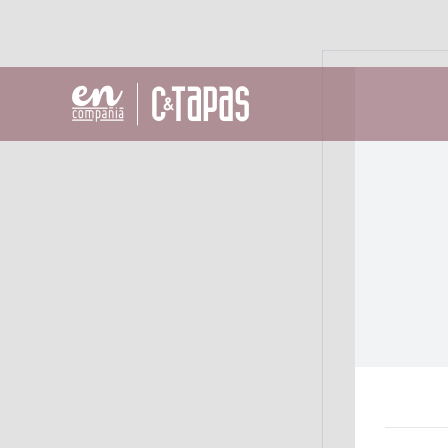
Saltar
al
contenido