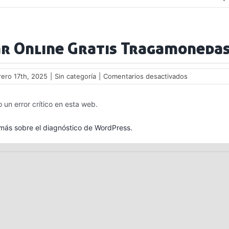
ar Online Gratis Tragamoneda
en
rero 17th, 2025
|
Sin categoría
|
Comentarios desactivados
Jugar
Online
 un error crítico en esta web.
Gratis
Tragamoned
ás sobre el diagnóstico de WordPress.