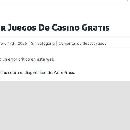
r Juegos De Casino Gratis
en
rero 17th, 2025
|
Sin categoría
|
Comentarios desactivados
Jugar
Juegos
 un error crítico en esta web.
De
Casino
Gratis
ás sobre el diagnóstico de WordPress.