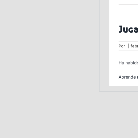
Juga
Por
|
feb
Ha habido
Aprende m